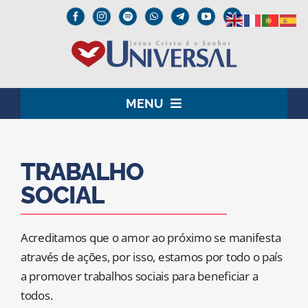
Skip
to
content
MENU
HOME
TRABALHO
O SENHOR JESUS
SOCIAL
INSTITUCIONAL
Acreditamos que o amor ao próximo se manifesta
UNIVERSAL+
através de ações, por isso, estamos por todo o país
a promover trabalhos sociais para beneficiar a
MEDIA
todos.