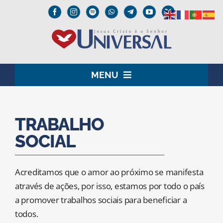
Skip
to
content
MENU
HOME
TRABALHO
O SENHOR JESUS
SOCIAL
INSTITUCIONAL
Acreditamos que o amor ao próximo se manifesta
UNIVERSAL+
através de ações, por isso, estamos por todo o país
a promover trabalhos sociais para beneficiar a
MEDIA
todos.