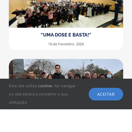
“UMA DOSE E BASTA!”
16 de Fevereiro, 2026
Este site utiliza
cookies
. Ao navegar
ACEITAR
no site estará a consentir a sua
utilização.
VENCENDO OS VÍCIOS EM AÇÃO NA GARE DO
ORIENTE
11 de Fevereiro, 2026