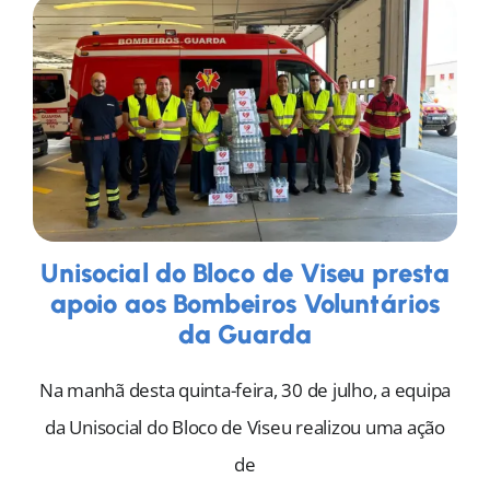
MORADAS
DOAÇÕES
Pesquisar
Unisocial do Bloco de Viseu presta
apoio aos Bombeiros Voluntários
da Guarda
Na manhã desta quinta-feira, 30 de julho, a equipa
da Unisocial do Bloco de Viseu realizou uma ação
de