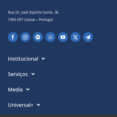
Rua Dr. José Espírito Santo, 36
1950-097 Lisboa – Portugal
Institucional
Instituição
Serviços
Em que acreditamos
Contactos
Media
Política de Privacidade
Moradas PT
Notícias
Universal+
Politica de Cookies
Moradas Mundo
Eventos