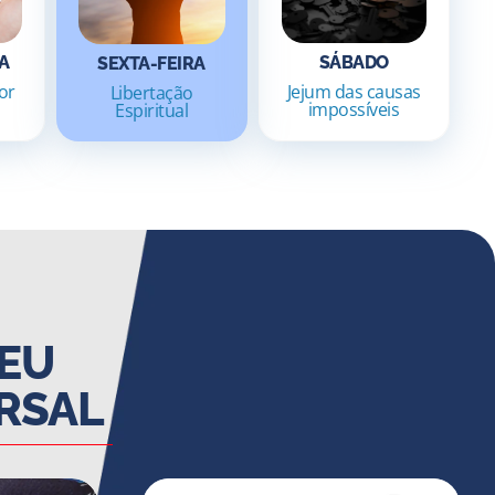
A
SÁBADO
SEXTA-FEIRA
or
Jejum das causas
Libertação
impossíveis
Espiritual
EU
RSAL