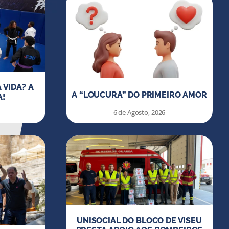
 VIDA? A
A “LOUCURA” DO PRIMEIRO AMOR
A!
6 de Agosto, 2026
ÃO DA CAMPANHA “VERÃO SEM FOME”
NO PORTO
27 de Julho, 2026
UNISOCIAL DO BLOCO DE VISEU