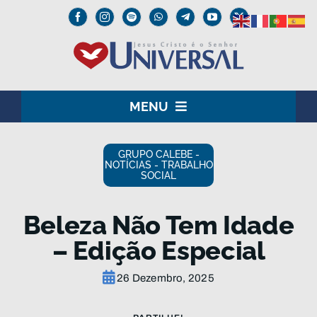
Skip
to
content
MENU
HOME
GRUPO CALEBE -
NOTÍCIAS - TRABALHO
SOCIAL
O SENHOR JESUS
INSTITUCIONAL
Beleza Não Tem Idade
– Edição Especial
UNIVERSAL+
26 Dezembro, 2025
MEDIA