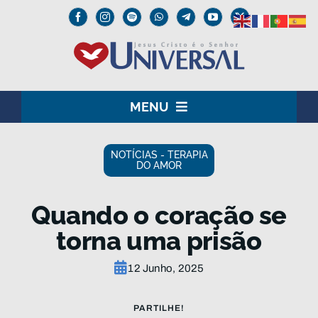
Skip
to
content
MENU
HOME
NOTÍCIAS - TERAPIA
DO AMOR
O SENHOR JESUS
Quando o coração se
INSTITUCIONAL
torna uma prisão
UNIVERSAL+
12 Junho, 2025
MEDIA
PARTILHE!