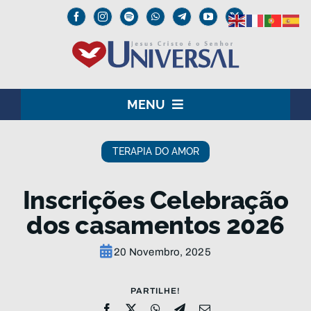
Skip
to
content
MENU
HOME
TERAPIA DO AMOR
O SENHOR JESUS
Inscrições Celebração
INSTITUCIONAL
dos casamentos 2026
UNIVERSAL+
20 Novembro, 2025
MEDIA
PARTILHE!