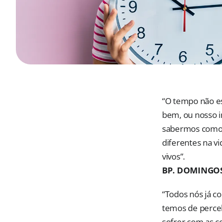
“O tempo não es
bem, ou nosso i
sabermos como a
diferentes na v
vivos”.
BP. DOMINGOS
“Todos nós já c
temos de perce
sofrer com as c