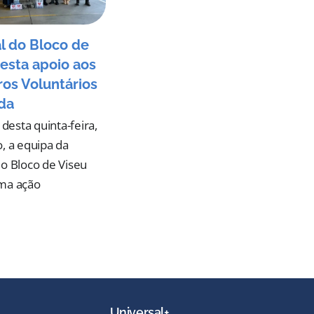
l do Bloco de
esta apoio aos
os Voluntários
da
esta quinta-feira,
o, a equipa da
do Bloco de Viseu
uma ação
Universal+