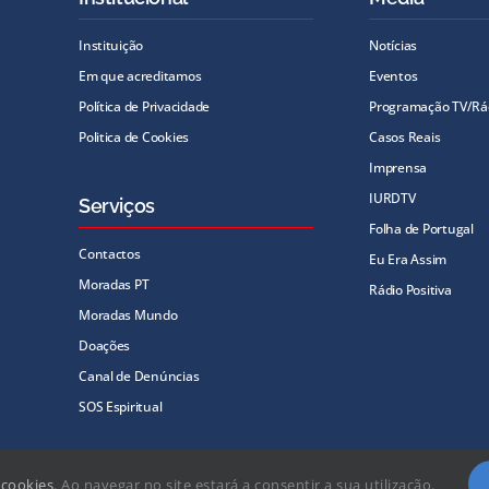
Instituição
Notícias
Em que acreditamos
Eventos
Política de Privacidade
Programação TV/Rá
Politica de Cookies
Casos Reais
Imprensa
IURDTV
Serviços
Folha de Portugal
Contactos
Eu Era Assim
Moradas PT
Rádio Positiva
Moradas Mundo
Doações
Canal de Denúncias
SOS Espiritual
a
cookies
. Ao navegar no site estará a consentir a sua utilização.