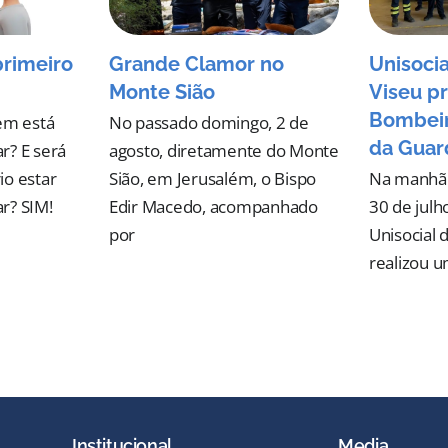
primeiro
Grande Clamor no
Unisocia
Monte Sião
Viseu pr
Bombeir
em está
No passado domingo, 2 de
da Guar
r? E será
agosto, diretamente do Monte
io estar
Sião, em Jerusalém, o Bispo
Na manhã d
r? SIM!
Edir Macedo, acompanhado
30 de julh
por
Unisocial 
realizou 
Institucional
Media