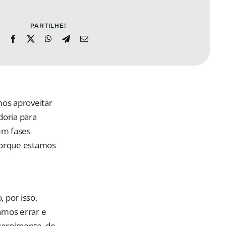
PARTILHE!
os aproveitar
doria para
em fases
 porque estamos
 por isso,
amos errar e
cernimento, de