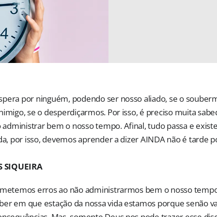
pera por ninguém, podendo ser nosso aliado, se o souberm
nimigo, se o desperdiçarmos. Por isso, é preciso muita sabe
dministrar bem o nosso tempo. Afinal, tudo passa e exist
ida, por isso, devemos aprender a dizer AINDA não é tarde
 SIQUEIRA
ometemos erros ao não administrarmos bem o nosso tempo,
ber em que estação da nossa vida estamos porque senão v
onsequências. Mas, somente Deus nos pode trazer esse dis