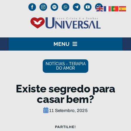
Skip
to
content
MENU
HOME
NOTÍCIAS - TERAPIA
DO AMOR
O SENHOR JESUS
Existe segredo para
INSTITUCIONAL
casar bem?
UNIVERSAL+
11 Setembro, 2025
MEDIA
PARTILHE!