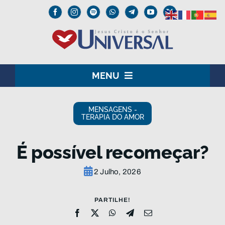
Skip
to
content
MENU
HOME
MENSAGENS -
TERAPIA DO AMOR
O SENHOR JESUS
É possível recomeçar?
INSTITUCIONAL
2 Julho, 2026
UNIVERSAL+
PARTILHE!
MEDIA