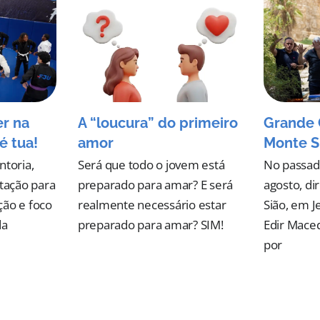
er na
A “loucura” do primeiro
Grande 
é tua!
amor
Monte S
ntoria,
Será que todo o jovem está
No passad
ntação para
preparado para amar? E será
agosto, d
ção e foco
realmente necessário estar
Sião, em J
da
preparado para amar? SIM!
Edir Mace
por