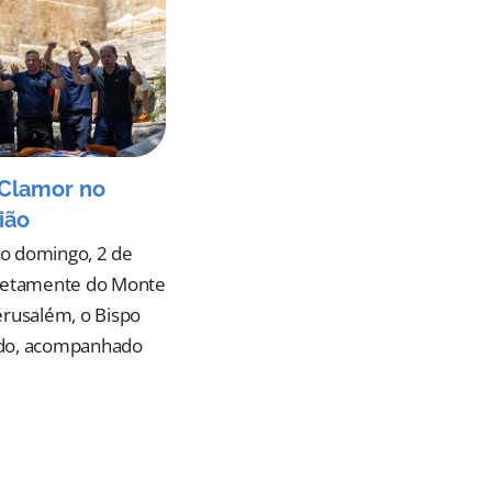
Clamor no
ião
o domingo, 2 de
iretamente do Monte
erusalém, o Bispo
do, acompanhado