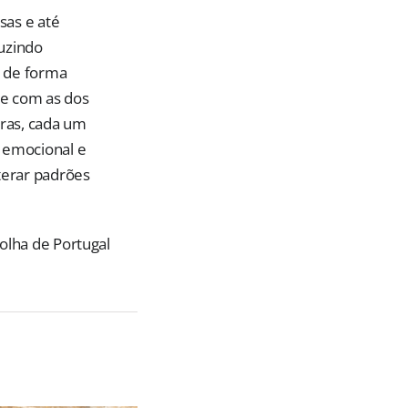
sas e até
duzindo
 de forma
 e com as dos
tras, cada um
a emocional e
terar padrões
olha de Portugal