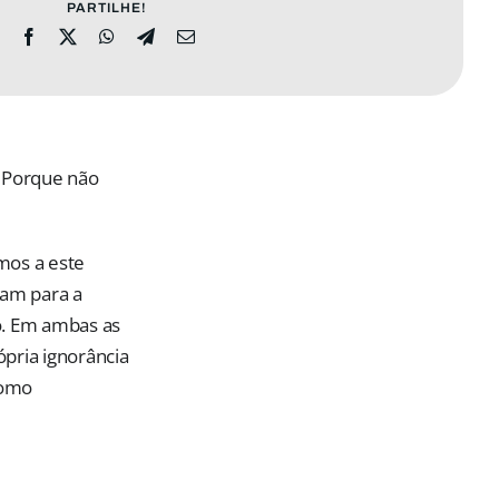
PARTILHE!
 Porque não
mos a este
iam para a
o. Em ambas as
pria ignorância
como