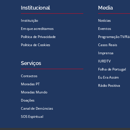
Institucional
Media
Instituição
Notícias
Em que acreditamos
Eventos
Política de Privacidade
Programação TV/Rá
Politica de Cookies
Casos Reais
Imprensa
IURDTV
Serviços
Folha de Portugal
Contactos
Eu Era Assim
Moradas PT
Rádio Positiva
Moradas Mundo
Doações
Canal de Denúncias
SOS Espiritual