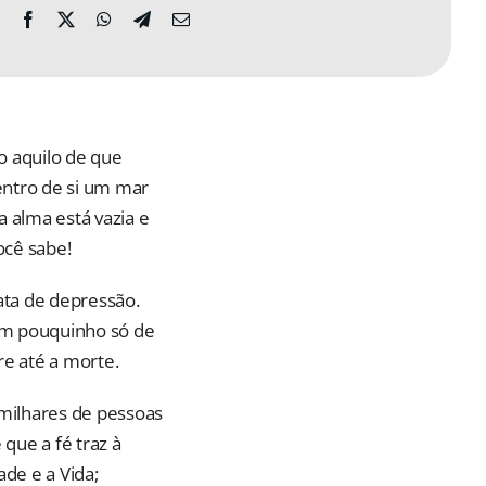
o aquilo de que
entro de si um mar
 alma está vazia e
ocê sabe!
ata de depressão.
um pouquinho só de
re até a morte.
 milhares de pessoas
que a fé traz à
ade e a Vida;