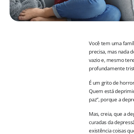
Você tem uma famíli
precisa, mas nada d
vazio e, mesmo tend
profundamente trist
É um grito de horro
Quem está deprimid
paz”, porque a depr
Mas, creia, que a d
curadas da depressã
existência coisas qu