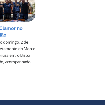
Clamor no
ião
o domingo, 2 de
iretamente do Monte
erusalém, o Bispo
do, acompanhado