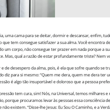
a, uma cama para se deitar, dormir e descansar, enfim, tud
o que tem consegue satisfazer a sua alma. Você encontra d
o um corpo, não consegue ter prazer em nada porque a sua
e. Mas, qual a razão de estar profundamente triste? Nem v
r e de desespero da alma, pois, é ela que sofre quando se tr
o diz para si mesmo: “Quem me dera, quem me dera ter 
essão é algo tão insuportável e doloroso que a pessoa prefe
epressão tem cura, sim! Nós, na Universal, temos milhares e
o, porque procuramos levar às pessoas essa consciência de 
e não existem. “Disse-lhe Jesus: Eu Sou O Caminho, e a Verd