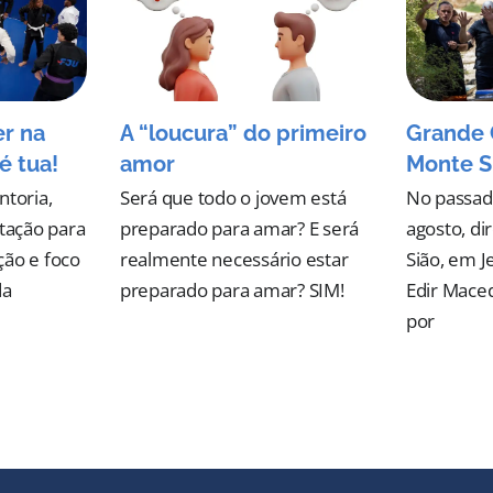
er na
A “loucura” do primeiro
Grande 
é tua!
amor
Monte S
ntoria,
Será que todo o jovem está
No passad
ntação para
preparado para amar? E será
agosto, d
ção e foco
realmente necessário estar
Sião, em J
da
preparado para amar? SIM!
Edir Mace
por