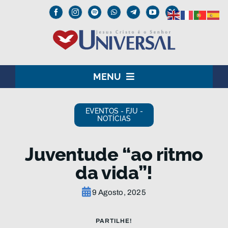
Skip
to
content
MENU
HOME
EVENTOS - FJU -
NOTÍCIAS
O SENHOR JESUS
Juventude “ao ritmo
INSTITUCIONAL
da vida”!
UNIVERSAL+
9 Agosto, 2025
MEDIA
PARTILHE!