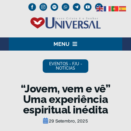
Skip
to
content
MENU
HOME
EVENTOS - FJU -
NOTÍCIAS
O SENHOR JESUS
“Jovem, vem e vê”
INSTITUCIONAL
Uma experiência
UNIVERSAL+
espiritual inédita
MEDIA
29 Setembro, 2025