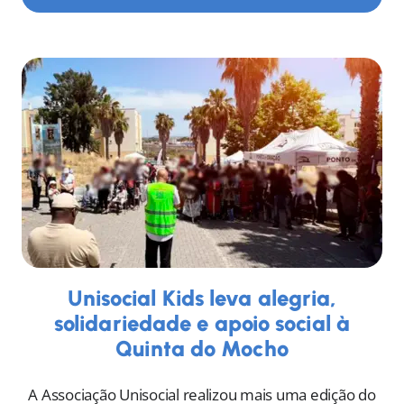
Unisocial Kids leva alegria,
solidariedade e apoio social à
Quinta do Mocho
A Associação Unisocial realizou mais uma edição do