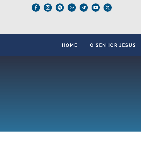
Skip
to
content
HOME
O SENHOR JESUS