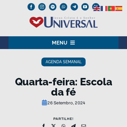
Skip
to
content
MENU
HOME
AGENDA SEMANAL
O SENHOR JESUS
Quarta-feira: Escola
INSTITUCIONAL
da fé
UNIVERSAL+
26 Setembro, 2024
MEDIA
PARTILHE!