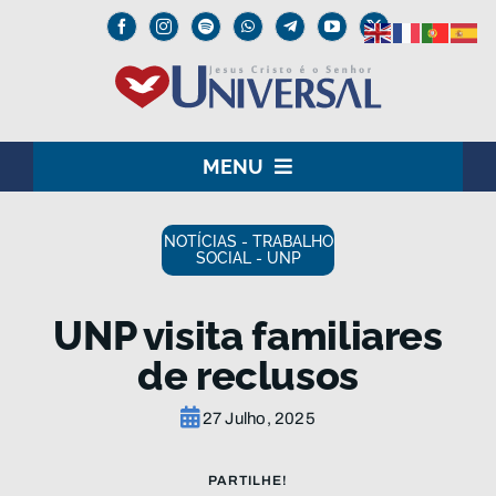
Skip
to
content
MENU
HOME
NOTÍCIAS - TRABALHO
SOCIAL - UNP
O SENHOR JESUS
UNP visita familiares
INSTITUCIONAL
de reclusos
UNIVERSAL+
27 Julho, 2025
MEDIA
PARTILHE!