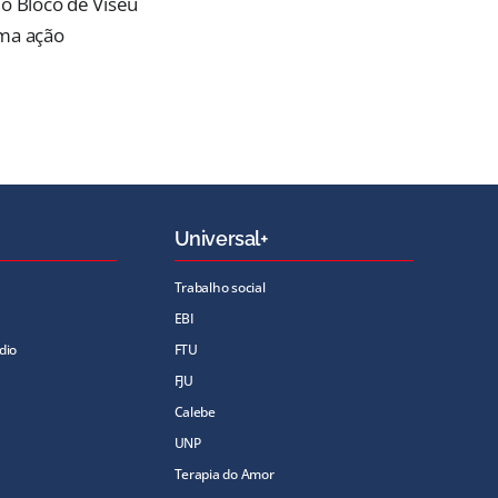
do Bloco de Viseu
uma ação
Universal+
Trabalho social
EBI
dio
FTU
FJU
Calebe
UNP
Terapia do Amor