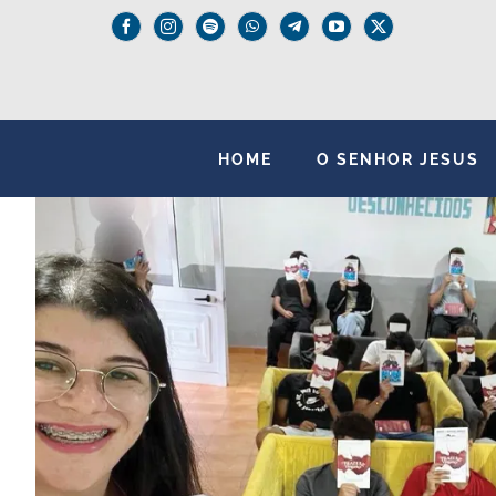
Skip
to
content
HOME
O SENHOR JESUS