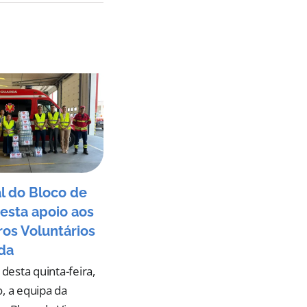
l do Bloco de
esta apoio aos
os Voluntários
da
esta quinta-feira,
o, a equipa da