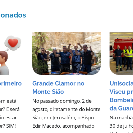
cionados
primeiro
Grande Clamor no
Unisocia
Monte Sião
Viseu pr
Bombeir
em está
No passado domingo, 2 de
da Guar
r? E será
agosto, diretamente do Monte
io estar
Sião, em Jerusalém, o Bispo
Na manhã d
r? SIM!
Edir Macedo, acompanhado
30 de julh