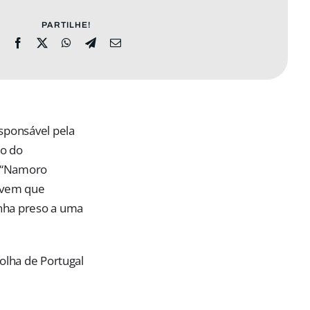
PARTILHE!
sponsável pela
po do
e “Namoro
jovem que
nha preso a uma
olha de Portugal