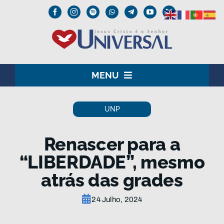
Skip
to
content
MENU
HOME
UNP
O SENHOR JESUS
Renascer para a
INSTITUCIONAL
“LIBERDADE”, mesmo
atrás das grades
UNIVERSAL+
24 Julho, 2024
MEDIA