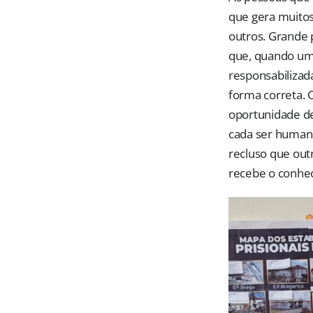
que gera muitos
outros. Grande 
que, quando uma
responsabilizad
forma correta. O
oportunidade de
cada ser humano
recluso que out
recebe o conhec