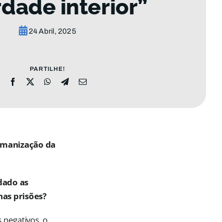
rdade interior”
24 Abril, 2025
PARTILHE!
humanização da
dado as
nas prisões?
negativos, o