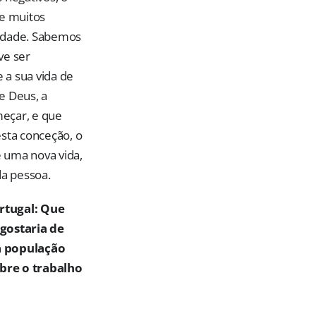
 e muitos
ciedade. Sabemos
ve ser
 a sua vida de
de Deus, a
meçar, e que
esta conceção, o
 uma nova vida,
a pessoa.
rtugal:
Que
ostaria de
à população
bre o trabalho