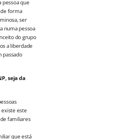
 pessoa que
a de forma
iminosa, ser
da numa pessoa
nceito do grupo
os a liberdade
um passado
P, seja da
pessoas
 existe este
de familiares
liar que está