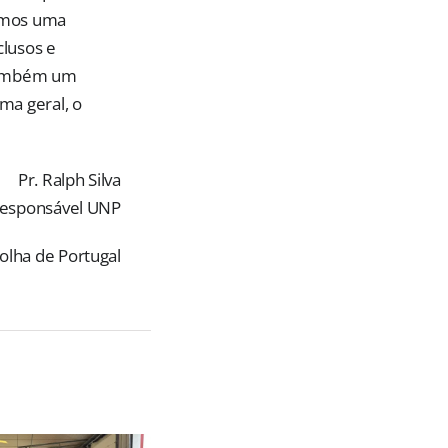
Temos uma
clusos e
 também um
ma geral, o
Pr. Ralph Silva
esponsável UNP
olha de Portugal