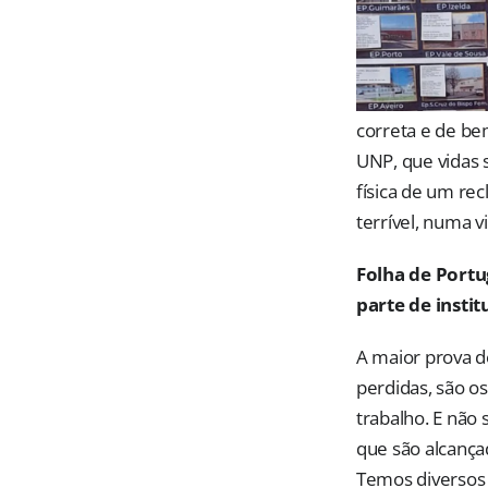
correta e de be
UNP, que vidas 
física de um re
terrível, numa 
Folha de Portu
parte de instit
A maior prova d
perdidas, são o
trabalho. E não
que são alcança
Temos diversos 