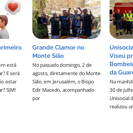
primeiro
Grande Clamor no
Unisocia
Monte Sião
Viseu pr
Bombeir
em está
No passado domingo, 2 de
da Guar
r? E será
agosto, diretamente do Monte
io estar
Sião, em Jerusalém, o Bispo
Na manhã d
r? SIM!
Edir Macedo, acompanhado
30 de julh
por
Unisocial 
realizou 