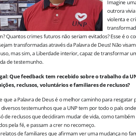
Imagine uma
outrora vivi
violenta e cr
transforma
m? Quantos crimes futuros não seriam evitados? Esse é o co
sejam transformadas através da Palavra de Deus! Não visam
cluso, mas sim, a Liberdade interior, capaz de transformar 
vida de testemunho.
gal:
Que feedback tem recebido sobre o trabalho da UN
uições, reclusos, voluntários e familiares de reclusos?
e que a Palavra de Deus é o melhor caminho para resgatar 
s diversos testemunhos que a UNP tem por todo o país onde
 só de reclusos que decidiram mudar de vida, como também 
dos pela fé, e passam a crer no recomeço.
relatos de familiares que afirmam ver uma mudança no fami