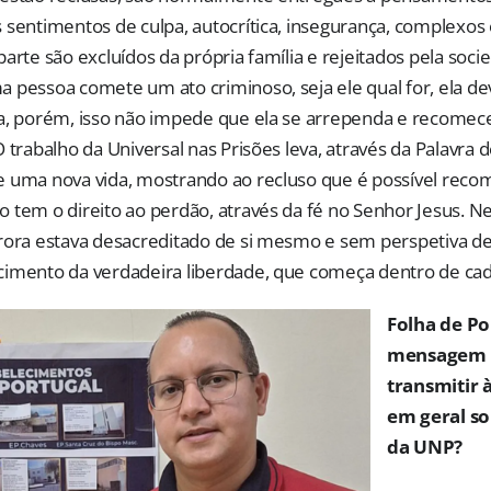
 sentimentos de culpa, autocrítica, insegurança, complexos
parte são excluídos da própria família e rejeitados pela so
 pessoa comete um ato criminoso, seja ele qual for, ela de
a, porém, isso não impede que ela se arrependa e recomece
 trabalho da Universal nas Prisões leva, através da Palavra 
 uma nova vida, mostrando ao recluso que é possível reco
 tem o direito ao perdão, através da fé no Senhor Jesus. N
rora estava desacreditado de si mesmo e sem perspetiva de
imento da verdadeira liberdade, que começa dentro de cad
Folha de Po
mensagem g
transmitir 
em geral so
da UNP?