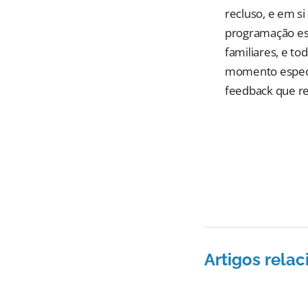
recluso, e em 
programação espe
familiares, e 
momento especia
feedback que r
Artigos rela