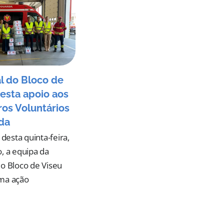
l do Bloco de
esta apoio aos
os Voluntários
da
esta quinta-feira,
o, a equipa da
do Bloco de Viseu
uma ação