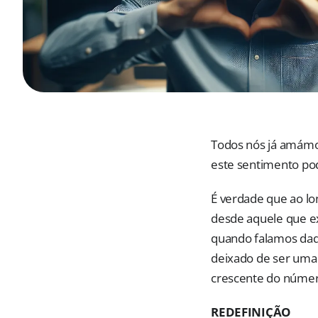
Todos nós já amámo
este sentimento pod
É verdade que ao lo
desde aquele que exi
quando falamos daqu
deixado de ser uma 
crescente do número
REDEFINIÇÃO