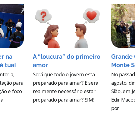
er na
A “loucura” do primeiro
Grande 
é tua!
amor
Monte S
ntoria,
Será que todo o jovem está
No passad
ntação para
preparado para amar? E será
agosto, d
ção e foco
realmente necessário estar
Sião, em J
da
preparado para amar? SIM!
Edir Mace
por