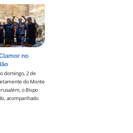
Clamor no
ião
o domingo, 2 de
iretamente do Monte
erusalém, o Bispo
do, acompanhado