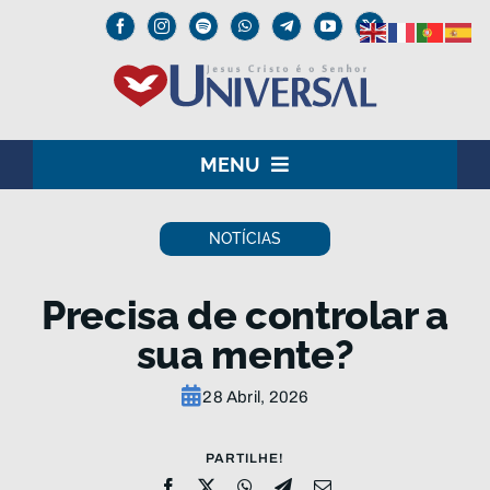
Skip
to
content
MENU
HOME
NOTÍCIAS
O SENHOR JESUS
Precisa de controlar a
INSTITUCIONAL
sua mente?
UNIVERSAL+
28 Abril, 2026
MEDIA
PARTILHE!