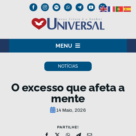
Skip
to
content
MENU
HOME
NOTÍCIAS
O SENHOR JESUS
O excesso que afeta a
INSTITUCIONAL
mente
UNIVERSAL+
14 Maio, 2026
MEDIA
PARTILHE!