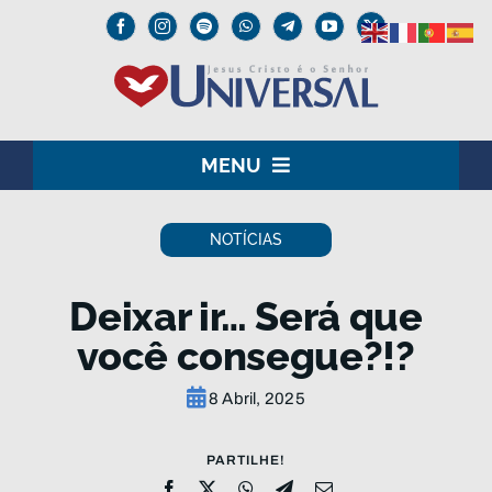
Skip
to
content
MENU
HOME
NOTÍCIAS
O SENHOR JESUS
Deixar ir… Será que
INSTITUCIONAL
você consegue?!?
UNIVERSAL+
8 Abril, 2025
MEDIA
PARTILHE!