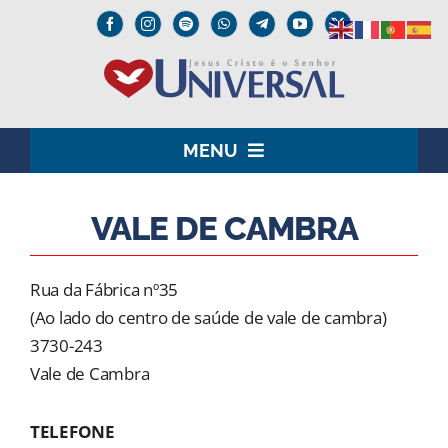
Skip
to
content
MENU
HOME
VALE DE CAMBRA
O SENHOR JESUS
Rua da Fábrica nº35
INSTITUCIONAL
(Ao lado do centro de saúde de vale de cambra)
3730-243
UNIVERSAL+
Vale de Cambra
MEDIA
TELEFONE