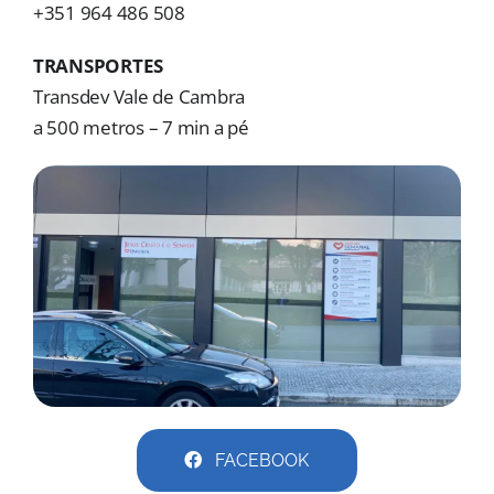
MORADAS
+351 964 486 508
TRANSPORTES
DOAÇÕES
Transdev Vale de Cambra
Pesquisar
a 500 metros – 7 min a pé
FACEBOOK