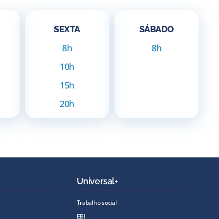
SEXTA
SÁBADO
8h
8h
10h
15h
20h
Universal+
Trabalho social
EBI