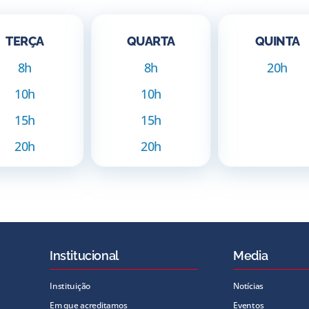
TERÇA
QUARTA
QUINTA
8h
8h
20h
10h
10h
15h
15h
20h
20h
Institucional
Media
Instituição
Notícias
Em que acreditamos
Eventos