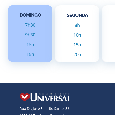
DOMINGO
SEGUNDA
7h30
8h
9h30
10h
15h
15h
18h
20h
Rua Dr. José Espírito Santo, 36