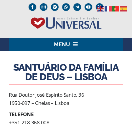
Skip
to
content
MENU
HOME
SANTUÁRIO DA FAMÍLIA
DE DEUS – LISBOA
O SENHOR JESUS
INSTITUCIONAL
Rua Doutor José Espírito Santo, 36
1950-097 – Chelas – Lisboa
UNIVERSAL+
TELEFONE
MEDIA
+351 218 368 008