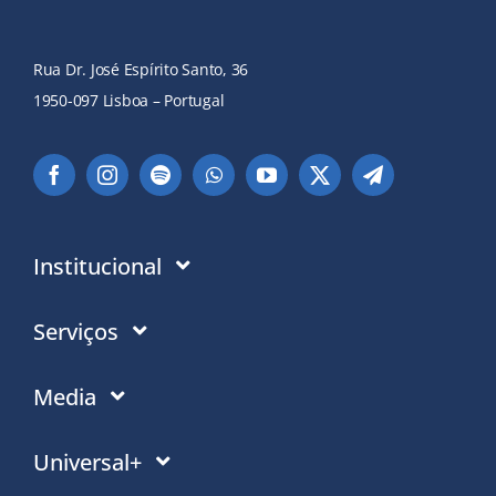
Rua Dr. José Espírito Santo, 36
1950-097 Lisboa – Portugal
Institucional
Instituição
Serviços
Em que acreditamos
Contactos
Media
Política de Privacidade
Moradas PT
Notícias
Universal+
Politica de Cookies
Moradas Mundo