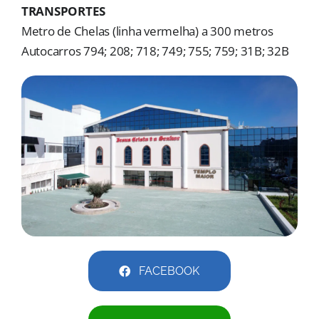
MORADAS
TRANSPORTES
Metro de Chelas (linha vermelha) a 300 metros
DOAÇÕES
Autocarros 794; 208; 718; 749; 755; 759; 31B; 32B
Pesquisar
FACEBOOK