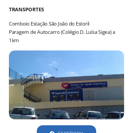
MORADAS
TRANSPORTES
DOAÇÕES
Comboio Estação São João do Estoril
Paragem de Autocarro (Colégio D. Luísa Sigea) a
Pesquisar
1km