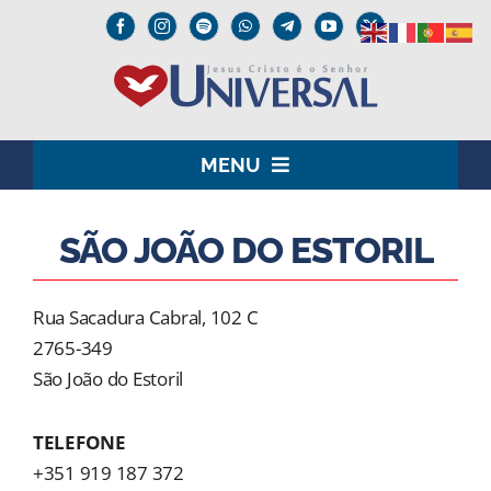
Skip
to
content
MENU
HOME
SÃO JOÃO DO ESTORIL
O SENHOR JESUS
Rua Sacadura Cabral, 102 C
INSTITUCIONAL
2765-349
São João do Estoril
UNIVERSAL+
TELEFONE
MEDIA
+351 919 187 372