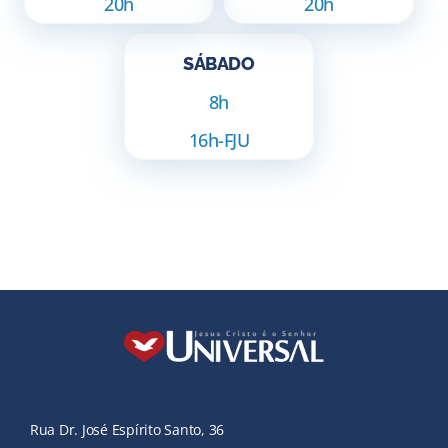
20h
20h
SÁBADO
8h
16h-FJU
Rua Dr. José Espírito Santo, 36