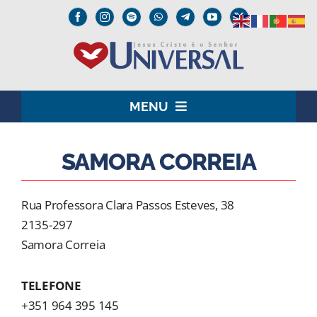
Skip
to
content
MENU
HOME
SAMORA CORREIA
O SENHOR JESUS
Rua Professora Clara Passos Esteves, 38
INSTITUCIONAL
2135-297
Samora Correia
UNIVERSAL+
TELEFONE
MEDIA
+351 964 395 145