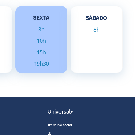
SEXTA
SÁBADO
8h
8h
10h
15h
19h30
Universal+
Trabalho social
EBI