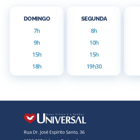
DOMINGO
SEGUNDA
7h
8h
9h
10h
15h
15h
18h
19h30
Rua Dr. José Espírito Santo, 36