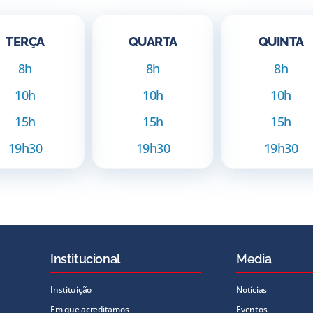
TERÇA
QUARTA
QUINTA
8h
8h
8h
10h
10h
10h
15h
15h
15h
19h30
19h30
19h30
Institucional
Media
Instituição
Notícias
Em que acreditamos
Eventos