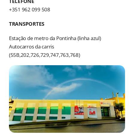
TELEFONE
MORADAS
+351 962 099 508
DOAÇÕES
TRANSPORTES
Pesquisar
Estação de metro da Pontinha (linha azul)
Autocarros da carris
(55B,202,726,729,747,763,768)