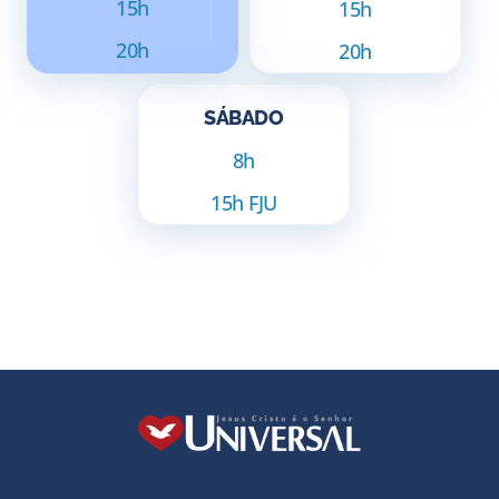
15h
15h
20h
20h
SÁBADO
8h
15h FJU