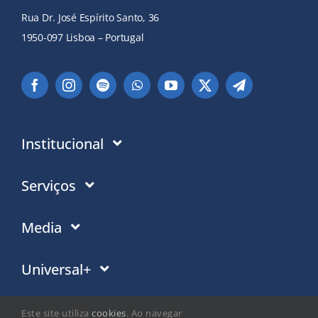
Rua Dr. José Espírito Santo, 36
1950-097 Lisboa – Portugal
Institucional
Instituição
Serviços
Em que acreditamos
Contactos
Media
Política de Privacidade
Moradas PT
Notícias
Universal+
Politica de Cookies
Moradas Mundo
Eventos
Trabalho social
Este site utiliza
cookies
. Ao navegar
Doações