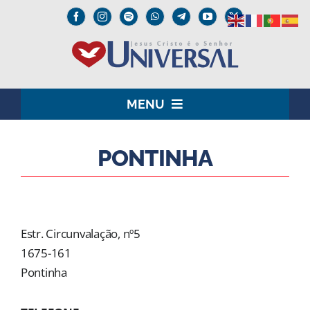
Skip
to
content
MENU
HOME
PONTINHA
O SENHOR JESUS
INSTITUCIONAL
Estr. Circunvalação, nº5
UNIVERSAL+
1675-161
Pontinha
MEDIA