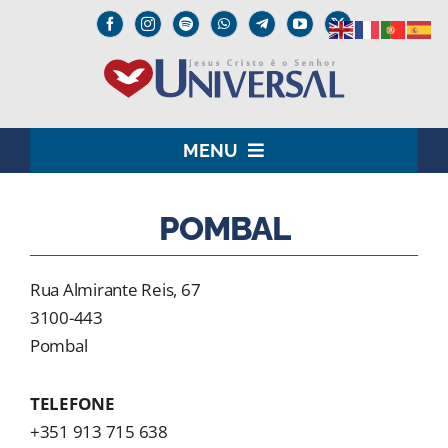
Skip
to
content
MENU
HOME
POMBAL
O SENHOR JESUS
Rua Almirante Reis, 67
INSTITUCIONAL
3100-443
Pombal
UNIVERSAL+
TELEFONE
MEDIA
+351 913 715 638