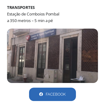
MORADAS
TRANSPORTES
Estação de Comboios Pombal
DOAÇÕES
a 350 metros – 5 min a pé
Pesquisar
FACEBOOK