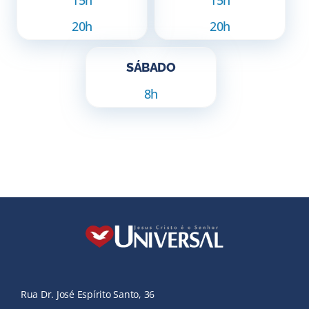
15h
15h
20h
20h
SÁBADO
8h
Rua Dr. José Espírito Santo, 36