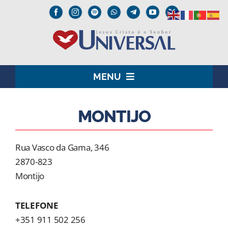
Skip
to
content
MENU
HOME
MONTIJO
O SENHOR JESUS
Rua Vasco da Gama, 346
INSTITUCIONAL
2870-823
Montijo
UNIVERSAL+
TELEFONE
MEDIA
+351 911 502 256