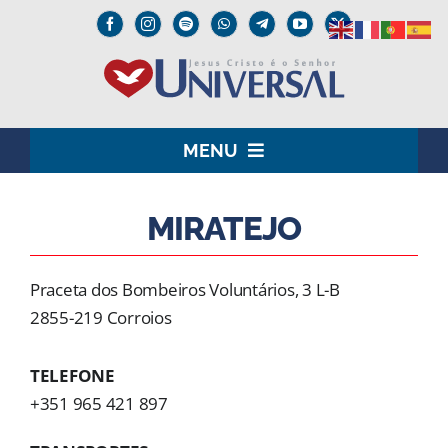
Skip
to
content
MENU
HOME
MIRATEJO
O SENHOR JESUS
Praceta dos Bombeiros Voluntários, 3 L-B
INSTITUCIONAL
2855-219 Corroios
UNIVERSAL+
TELEFONE
+351 965 421 897
MEDIA