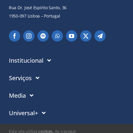
Rua Dr. José Espírito Santo, 36
1950-097 Lisboa – Portugal
Institucional
Instituição
Serviços
Em que acreditamos
Contactos
Media
Política de Privacidade
Moradas PT
Notícias
Universal+
Politica de Cookies
Moradas Mundo
Eventos
Trabalho social
Este site utiliza
cookies
. Ao navegar