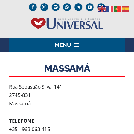
Skip
to
content
MENU
HOME
MASSAMÁ
O SENHOR JESUS
Rua Sebastião Silva, 141
INSTITUCIONAL
2745-831
Massamá
UNIVERSAL+
TELEFONE
MEDIA
+351 963 063 415