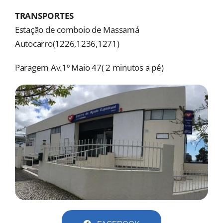
MORADAS
TRANSPORTES
Estação de comboio de Massamá
DOAÇÕES
Autocarro(1226,1236,1271)
Pesquisar
Paragem Av.1º Maio 47( 2 minutos a pé)