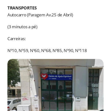
MORADAS
TRANSPORTES
Autocarro (Paragem Av.25 de Abril)
DOAÇÕES
(3 minutos a pé)
Pesquisar
Carreiras:
Nº10, Nº59, Nº60, Nº68, Nº85, Nº90, Nº118