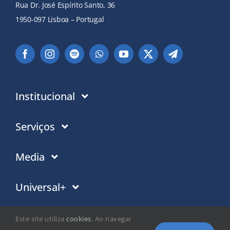
Rua Dr. José Espírito Santo, 36
1950-097 Lisboa – Portugal
Institucional
Instituição
Serviços
Em que acreditamos
Contactos
Media
Política de Privacidade
Moradas PT
Notícias
Universal+
Politica de Cookies
Moradas Mundo
Eventos
Trabalho social
Este site utiliza
cookies
. Ao navegar
Doações
Programação TV/Rádio