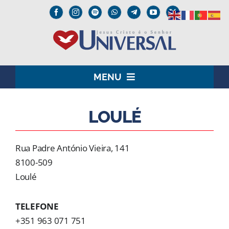
Skip
to
content
MENU
HOME
LOULÉ
O SENHOR JESUS
Rua Padre António Vieira, 141
INSTITUCIONAL
8100-509
Loulé
UNIVERSAL+
TELEFONE
MEDIA
+351 963 071 751