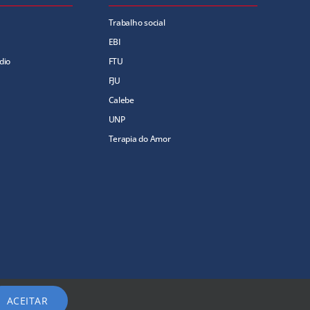
Trabalho social
EBI
dio
FTU
FJU
Calebe
UNP
Terapia do Amor
ACEITAR
os