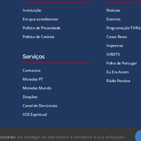
Instituição
Notícias
Em que acreditamos
Eventos
Política de Privacidade
Programação TV/Rá
Politica de Cookies
Casos Reais
Imprensa
IURDTV
Serviços
Folha de Portugal
Contactos
Eu Era Assim
Moradas PT
Rádio Positiva
Moradas Mundo
Doações
Canal de Denúncias
SOS Espiritual
a
cookies
. Ao navegar no site estará a consentir a sua utilização.
 Copyright
2026 | Igreja Universal do Reino de Deus | Todos os direitos reservad