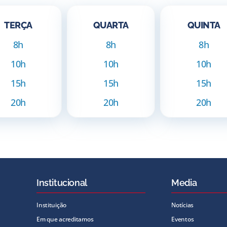
TERÇA
QUARTA
QUINTA
8h
8h
8h
10h
10h
10h
15h
15h
15h
20h
20h
20h
Institucional
Media
Instituição
Notícias
Em que acreditamos
Eventos