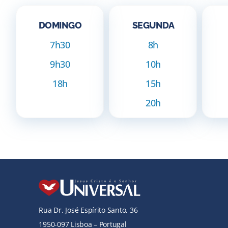
DOMINGO
SEGUNDA
7h30
8h
9h30
10h
18h
15h
20h
Rua Dr. José Espírito Santo, 36
1950-097 Lisboa – Portugal