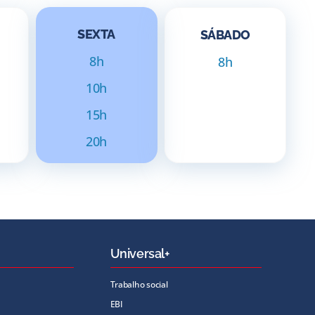
SEXTA
SÁBADO
8h
8h
10h
15h
20h
Universal+
Trabalho social
EBI