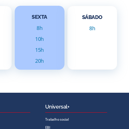
SEXTA
SÁBADO
8h
8h
10h
15h
20h
Universal+
Trabalho social
EBI