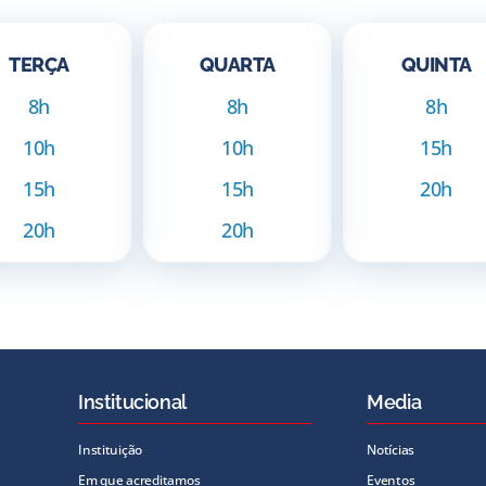
TERÇA
QUARTA
QUINTA
8h
8h
8h
10h
10h
15h
15h
15h
20h
20h
20h
Institucional
Media
Instituição
Notícias
Em que acreditamos
Eventos