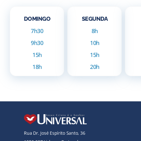
DOMINGO
SEGUNDA
7h30
8h
9h30
10h
15h
15h
18h
20h
Rua Dr. José Espírito Santo, 36