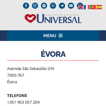
Skip
to
content
MENU
HOME
ÉVORA
O SENHOR JESUS
Avenida São Sebastião S/N
INSTITUCIONAL
7000-767
Évora
UNIVERSAL+
TELEFONE
MEDIA
+351 963 057 204