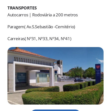
MORADAS
TRANSPORTES
Autocarros | Rodoviária a 200 metros
DOAÇÕES
Paragem( Av.S.Sebastião -Cemitério)
Pesquisar
Carreiras( Nº31, Nº33, Nº34, Nº41)