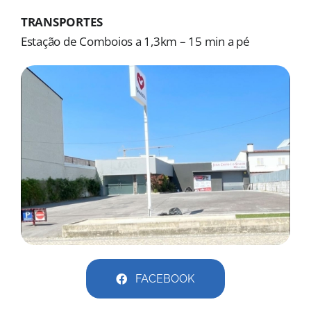
MORADAS
TRANSPORTES
Estação de Comboios a 1,3km – 15 min a pé
DOAÇÕES
Pesquisar
FACEBOOK