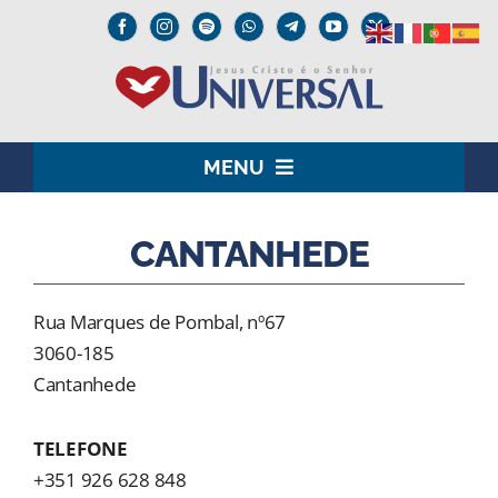
Skip
to
content
MENU
HOME
CANTANHEDE
O SENHOR JESUS
Rua Marques de Pombal, nº67
INSTITUCIONAL
3060-185
Cantanhede
UNIVERSAL+
TELEFONE
MEDIA
+351 926 628 848