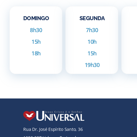
DOMINGO
SEGUNDA
8h30
7h30
15h
10h
18h
15h
19h30
Rua Dr. José Espírito Santo, 36