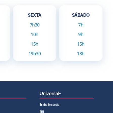
SEXTA
SÁBADO
7h30
7h
10h
9h
15h
15h
19h30
18h
Universal+
Trabalho social
EBI