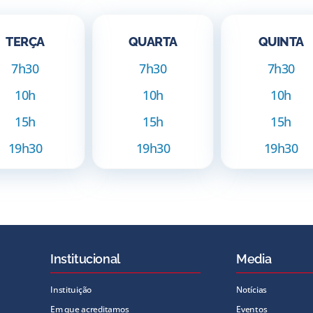
TERÇA
QUARTA
QUINTA
7h30
7h30
7h30
10h
10h
10h
15h
15h
15h
19h30
19h30
19h30
Institucional
Media
Instituição
Notícias
Em que acreditamos
Eventos