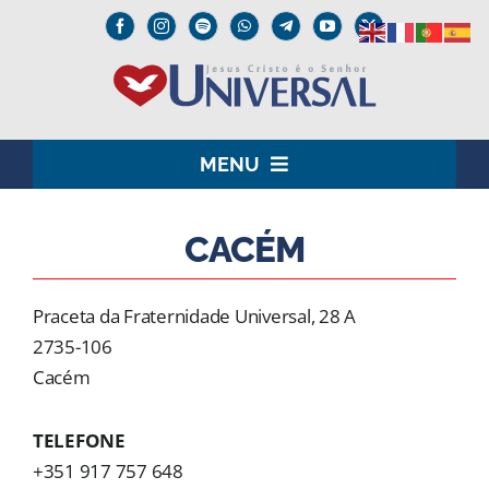
Skip
to
content
MENU
HOME
CACÉM
O SENHOR JESUS
Praceta da Fraternidade Universal, 28 A
INSTITUCIONAL
2735-106
Cacém
UNIVERSAL+
TELEFONE
MEDIA
+351 917 757 648