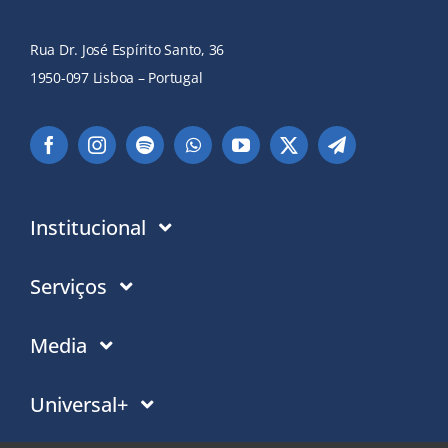
Rua Dr. José Espírito Santo, 36
1950-097 Lisboa – Portugal
Institucional
Instituição
Serviços
Em que acreditamos
Contactos
Media
Política de Privacidade
Moradas PT
Notícias
Universal+
Politica de Cookies
Moradas Mundo
Eventos