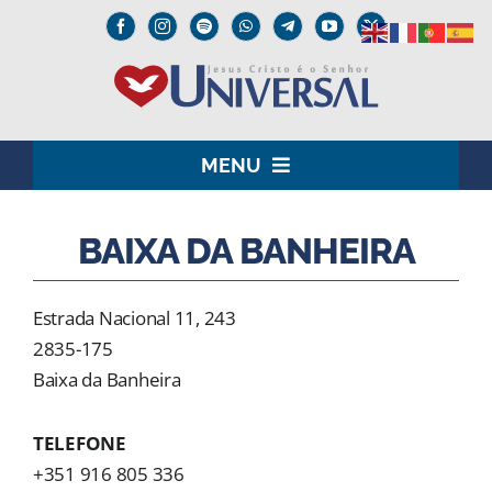
Skip
to
content
MENU
HOME
BAIXA DA BANHEIRA
O SENHOR JESUS
Estrada Nacional 11, 243
INSTITUCIONAL
2835-175
Baixa da Banheira
UNIVERSAL+
TELEFONE
MEDIA
+351 916 805 336