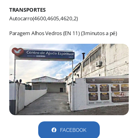
MORADAS
TRANSPORTES
Autocarro(4600,4605,4620,2)
DOAÇÕES
Paragem Alhos Vedros (EN 11) (3minutos a pé)
Pesquisar
FACEBOOK