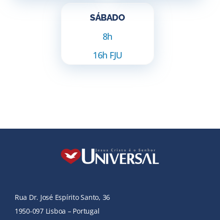
SÁBADO
8h
16h FJU
Rua Dr. José Espírito Santo, 36
1950-097 Lisboa – Portugal