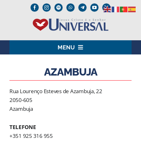
Skip
to
content
MENU
HOME
AZAMBUJA
O SENHOR JESUS
Rua Lourenço Esteves de Azambuja, 22
INSTITUCIONAL
2050-605
Azambuja
UNIVERSAL+
TELEFONE
MEDIA
+351 925 316 955