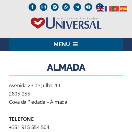
Skip
to
content
MENU
HOME
ALMADA
O SENHOR JESUS
Avenida 23 de Julho, 14
INSTITUCIONAL
2805-255
Cova da Piedade – Almada
UNIVERSAL+
TELEFONE
MEDIA
+351 915 554 504