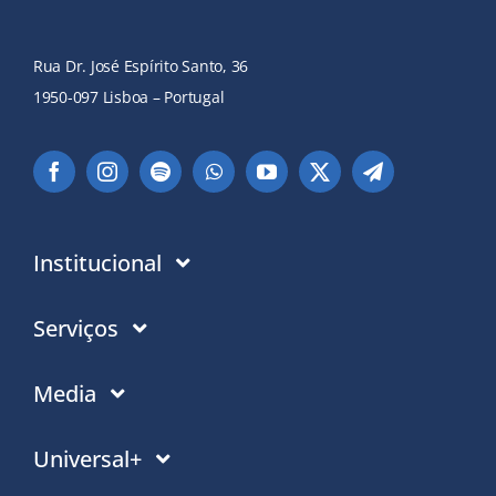
Rua Dr. José Espírito Santo, 36
1950-097 Lisboa – Portugal
Institucional
Instituição
Serviços
Em que acreditamos
Contactos
Media
Política de Privacidade
Moradas PT
Notícias
Universal+
Politica de Cookies
Moradas Mundo