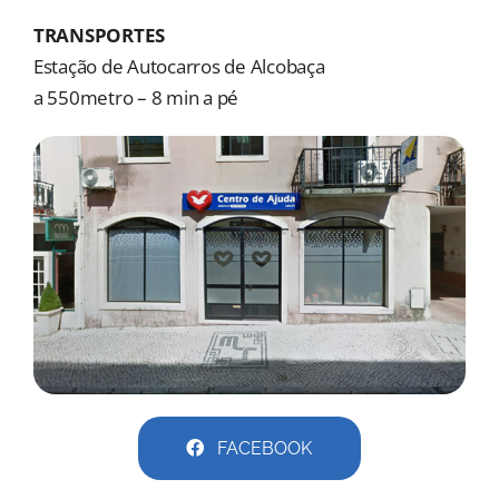
MORADAS
TRANSPORTES
Estação de Autocarros de Alcobaça
DOAÇÕES
a 550metro – 8 min a pé
Pesquisar
FACEBOOK