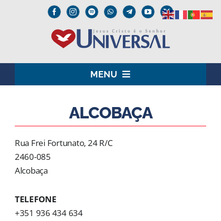
Skip
to
content
MENU
HOME
ALCOBAÇA
O SENHOR JESUS
Rua Frei Fortunato, 24 R/C
INSTITUCIONAL
2460-085
Alcobaça
UNIVERSAL+
TELEFONE
MEDIA
+351 936 434 634