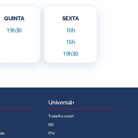
QUINTA
SEXTA
19h30
10h
15h
19h30
Universal+
Trabalho social
EBI
dio
FTU