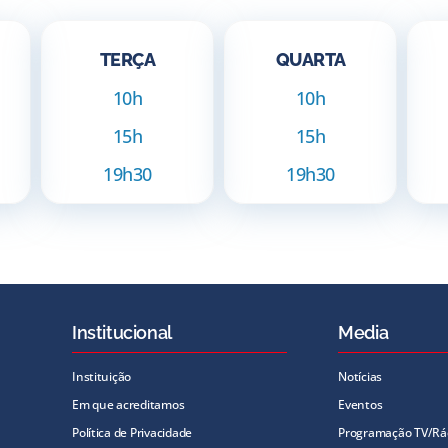
TERÇA
QUARTA
10h
10h
15h
15h
19h30
19h30
Institucional
Media
Instituição
Notícias
Em que acreditamos
Eventos
Política de Privacidade
Programação TV/Rá