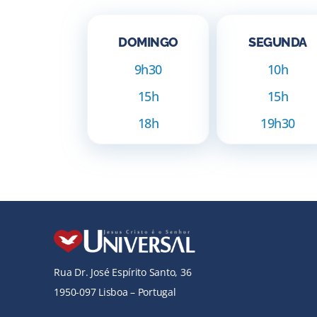
DOMINGO
SEGUNDA
9h30
10h
15h
15h
18h
19h30
Rua Dr. José Espírito Santo, 36
1950-097 Lisboa – Portugal