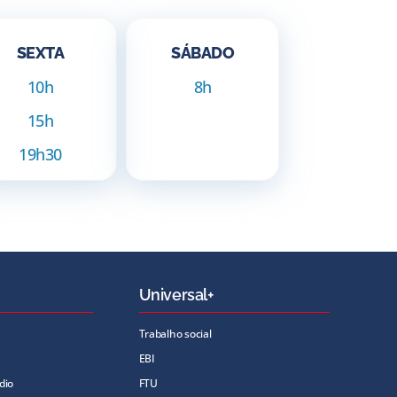
SEXTA
SÁBADO
10h
8h
15h
19h30
Universal+
Trabalho social
EBI
dio
FTU