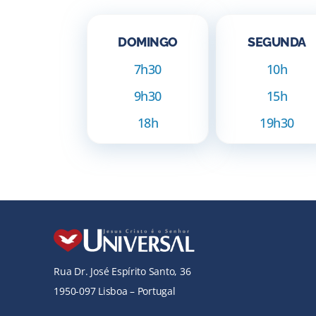
DOMINGO
SEGUNDA
7h30
10h
9h30
15h
18h
19h30
Rua Dr. José Espírito Santo, 36
1950-097 Lisboa – Portugal