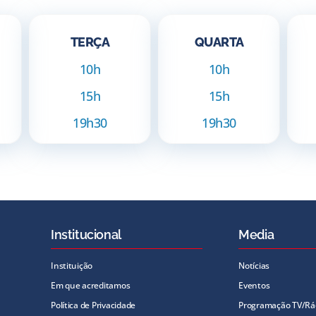
TERÇA
QUARTA
10h
10h
15h
15h
19h30
19h30
Institucional
Media
Instituição
Notícias
Em que acreditamos
Eventos
Política de Privacidade
Programação TV/Rá