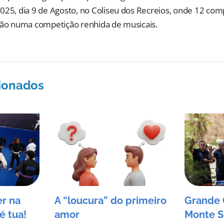
025, dia 9 de Agosto, no Coliseu dos Recreios, onde 12 co
rão numa competição renhida de musicais.
cionados
er na
A “loucura” do primeiro
Grande 
é tua!
amor
Monte S