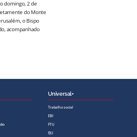
o domingo, 2 de
iretamente do Monte
erusalém, o Bispo
do, acompanhado
Universal+
Trabalho social
EBI
dio
FTU
FJU