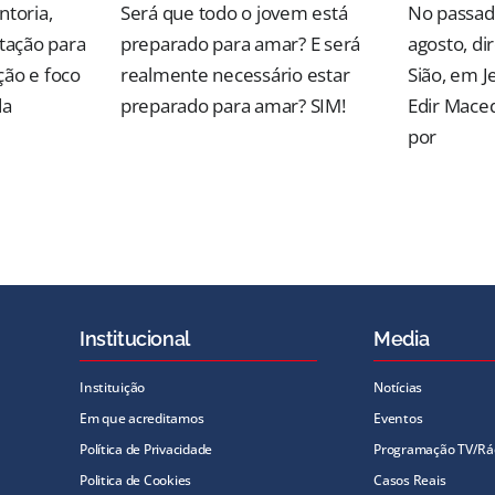
ntoria,
Será que todo o jovem está
No passad
ntação para
preparado para amar? E será
agosto, d
ção e foco
realmente necessário estar
Sião, em J
da
preparado para amar? SIM!
Edir Mace
por
Institucional
Media
Instituição
Notícias
Em que acreditamos
Eventos
Política de Privacidade
Programação TV/Rá
Politica de Cookies
Casos Reais