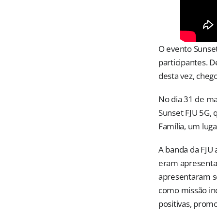
O evento Sunset
participantes. 
desta vez, chego
No dia 31 de ma
Sunset FJU 5G, 
Família, um lug
A banda da FJU
eram apresentad
apresentaram se
como missão ince
positivas, prom