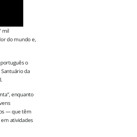
 mil
edor do mundo e,
 português o
 Santuário da
.
nta”, enquanto
ovens
rios — que têm
r em atividades