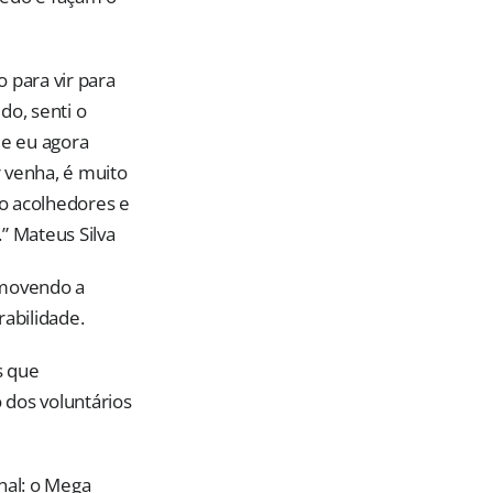
o para vir para
do, senti o
a e eu agora
 venha, é muito
to acolhedores e
” Mateus Silva
omovendo a
rabilidade.
s que
 dos voluntários
nal: o Mega