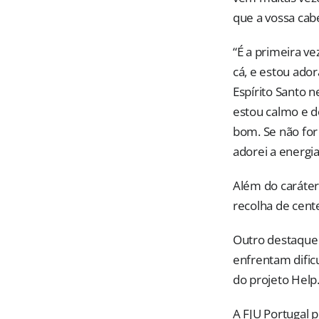
que a vossa cab
“É a primeira ve
cá, e estou ado
Espírito Santo n
estou calmo e d
bom. Se não for 
adorei a energi
Além do caráter
recolha de cent
Outro destaque 
enfrentam dific
do projeto Help
A FJU Portugal 