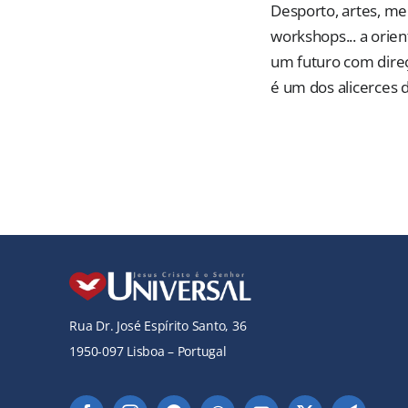
Desporto, artes, me
workshops... a orie
um futuro com dire
é um dos alicerces 
Rua Dr. José Espírito Santo, 36
1950-097 Lisboa – Portugal