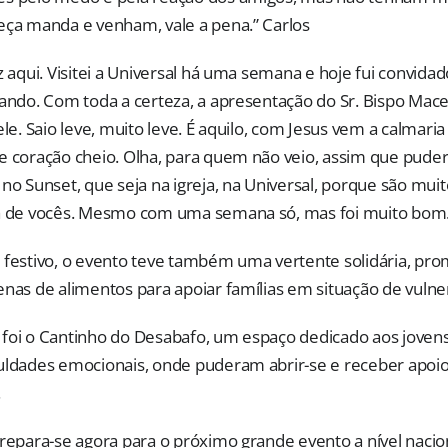
eça manda e venham, vale a pena.” Carlos
z aqui. Visitei a Universal há uma semana e hoje fui convidad
rando. Com toda a certeza, a apresentação do Sr. Bispo Mace
ele. Saio leve, muito leve. É aquilo, com Jesus vem a calmari
e coração cheio. Olha, para quem não veio, assim que puder
no Sunset, que seja na igreja, na Universal, porque são mui
a de vocês. Mesmo com uma semana só, mas foi muito bom.
 festivo, o evento teve também uma vertente solidária, pr
enas de alimentos para apoiar famílias em situação de vulne
foi o Cantinho do Desabafo, um espaço dedicado aos joven
uldades emocionais, onde puderam abrir-se e receber apoio
.
prepara-se agora para o próximo grande evento a nível nacio