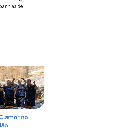
mpanhias de
Clamor no
ião