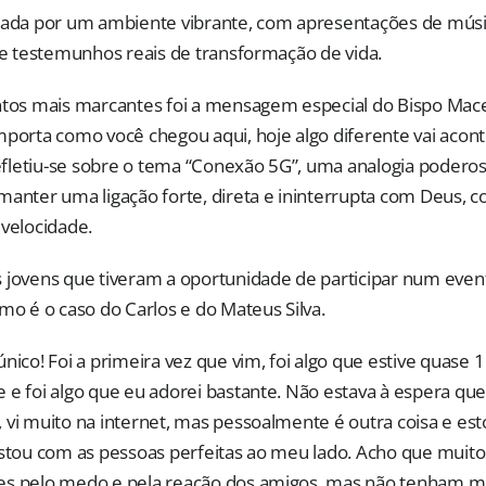
cada por um ambiente vibrante, com apresentações de músi
s e testemunhos reais de transformação de vida.
s mais marcantes foi a mensagem especial do Bispo Mac
mporta como você chegou aqui, hoje algo diferente vai acon
letiu-se sobre o tema “Conexão 5G”, uma analogia poderos
manter uma ligação forte, direta e ininterrupta com Deus,
 velocidade.
 jovens que tiveram a oportunidade de participar num event
mo é o caso do Carlos e do Mateus Silva.
nico! Foi a primeira vez que vim, foi algo que estive quase 
 e foi algo que eu adorei bastante. Não estava à espera qu
 vi muito na internet, mas pessoalmente é outra coisa e est
estou com as pessoas perfeitas ao meu lado. Acho que muito
es pelo medo e pela reação dos amigos, mas não tenham m