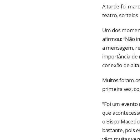
A tarde foi mar
teatro, sorteio
Um dos momento
afirmou: “Não i
a mensagem, ref
importância de 
conexão de alta
Muitos foram os
primeira vez, co
“Foi um evento ú
que acontecesse
o Bispo Macedo,
bastante, pois 
vêm muitas vez