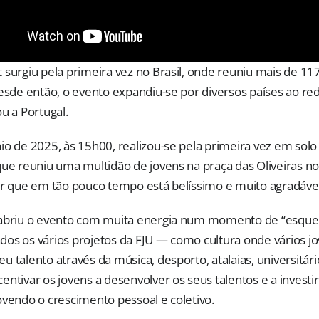
 surgiu pela primeira vez no Brasil, onde reuniu mais de 117
Desde então, o evento expandiu-se por diversos países ao r
u a Portugal.
io de 2025, às 15h00, realizou-se pela primeira vez em solo
que reuniu uma multidão de jovens na praça das Oliveiras no
ar que em tão pouco tempo está belíssimo e muito agradável
 abriu o evento com muita energia num momento de “esque
os os vários projetos da FJU — como cultura onde vários j
u talento através da música, desporto, atalaias, universitá
ntivar os jovens a desenvolver os seus talentos e a investi
ovendo o crescimento pessoal e coletivo.