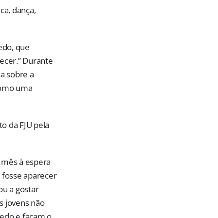
ca, dança,
edo, que
tecer.” Durante
a sobre a
 como uma
o da FJU pela
1 mês à espera
e fosse aparecer
ou a gostar
s jovens não
edo e façam o